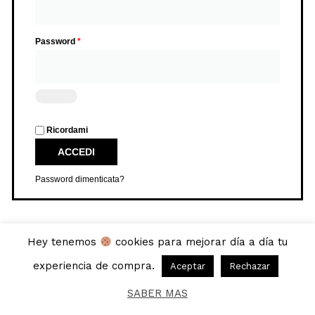
Password
*
Ricordami
ACCEDI
Password dimenticata?
Copyright © 2026 | Fabrica de cinturones |
Devoluciones
Hey tenemos
cookies para mejorar día a día tu
|
Políticas de privacidad
experiencia de compra.
Aceptar
Rechazar
Web creada por Visibilidadon.
SABER MAS