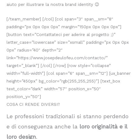
aiuto per illustrare la nostra brand identity 😉
[/team_member] [/col] [col span=”3″ span__sm=”8″
padding=”px 0px 0px 0px” margin=”150px 0px 0px 0px”]
[button text=”Contattateci per aderire al progetto ;)”
letter_case=”lowercase” size=”xsmall” padding=”px 0px 0px
0px” radius=”40″ depth=”2″
link=”https://www.josepdeulofeu.com/contacto/”
target=”_blank”] [/col] [/row] [row style=”collapse”
width=”full-width”] [col span=”6″ span__sm=”12″] [ux_banner
height=”450px” bg_color=”rgb(255,255,255)”] [text_box
text_color=”dark” width=”57″ position_x=”50″
position_y=”50″]
COSA CI RENDE DIVERSI?
Le professioni tradizionali si stanno perdendo
e di conseguenza anche la
loro originalità e il
loro design
.