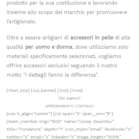
prodotto per la sua costituzione e lavorando
insieme allo scopo del marchio per promuovere
l’artigianato.
Oltre a essere artigiani di
accessori in pelle
di alta
qualità
per uomo e donna
, dove utilizziamo solo
materiali specificamente selezionati, vogliamo
offrire accessori esclusivi seguendo il nostro
motto “i dettagli fanno la differenza”.
[/text_box] [/ux_banner] [/col] [/row]
Chi siamo?
APPRENDIMENTO CONTINUO
[row h_align=”center”] [col span=”3″ span__sm=”8″]
[team_member img=”1500″ name=”Josep Deulofeu”
title=”Fondatore” depth=”1″ icon_style=”small” facebook=”x”
twitter=”x” email=”x” linkedin=”x” image_height=”100%”