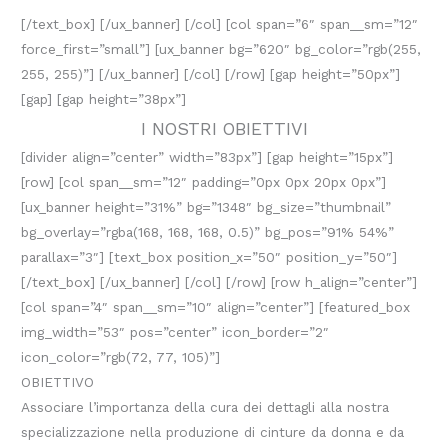
[/text_box] [/ux_banner] [/col] [col span=”6″ span__sm=”12″
force_first=”small”] [ux_banner bg=”620″ bg_color=”rgb(255,
255, 255)”] [/ux_banner] [/col] [/row] [gap height=”50px”]
[gap] [gap height=”38px”]
I NOSTRI OBIETTIVI
[divider align=”center” width=”83px”] [gap height=”15px”]
[row] [col span__sm=”12″ padding=”0px 0px 20px 0px”]
[ux_banner height=”31%” bg=”1348″ bg_size=”thumbnail”
bg_overlay=”rgba(168, 168, 168, 0.5)” bg_pos=”91% 54%”
parallax=”3″] [text_box position_x=”50″ position_y=”50″]
[/text_box] [/ux_banner] [/col] [/row] [row h_align=”center”]
[col span=”4″ span__sm=”10″ align=”center”] [featured_box
img_width=”53″ pos=”center” icon_border=”2″
icon_color=”rgb(72, 77, 105)”]
OBIETTIVO
Associare l’importanza della cura dei dettagli alla nostra
specializzazione nella produzione di cinture da donna e da