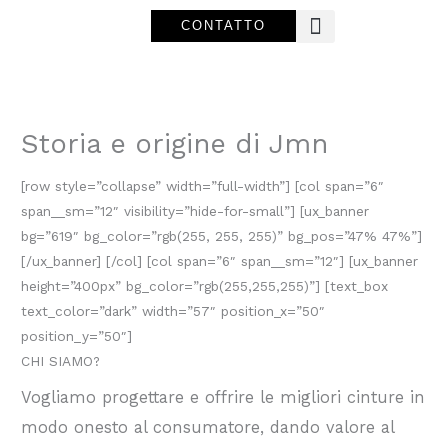
Vai
CONTATTO
al
contenuto
Storia e origine di Jmn
[row style=”collapse” width=”full-width”] [col span=”6″
span__sm=”12″ visibility=”hide-for-small”] [ux_banner
bg=”619″ bg_color=”rgb(255, 255, 255)” bg_pos=”47% 47%”]
[/ux_banner] [/col] [col span=”6″ span__sm=”12″] [ux_banner
height=”400px” bg_color=”rgb(255,255,255)”] [text_box
text_color=”dark” width=”57″ position_x=”50″
position_y=”50″]
CHI SIAMO?
Vogliamo progettare e offrire le migliori cinture in
modo onesto al consumatore, dando valore al