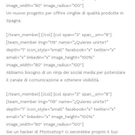
image_width=”80″ image_radius=”100″]
Un nuovo progetto per offrire cinghie di qualità prodotte in
Spagna.
[/team_member] [/col] [col span=”3″ span__sm=”8″]
[team_member img=”119″ name=”¿Quieres unirte?”
depth=”1″ icon_style=”small” facebook=”x” twitter=”x”
email=”x” linkedin=”x” image_height=”100%”
image_width=”80″ image_radius=”100″]
Abbiamo bisogno di un ninja dei social media per potenziare
il canale di comunicazione e ottenere visibilità.
[/team_member] [/col] [col span=”3″ span__sm=”8″]
[team_member img=”119″ name=”¿Quieres unirte?”
depth=”1″ icon_style=”small” facebook=”x” twitter=”x”
email=”x” linkedin=”x” image_height=”100%”
image_width=”80″ image_radius=”100″]
Sei un hacker di Photoshop? ci servirebbe proprio il tuo