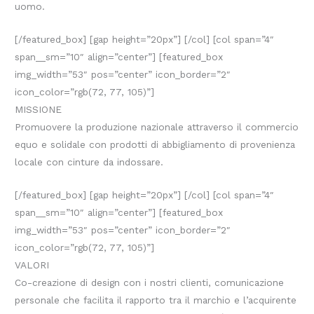
uomo.
[/featured_box] [gap height=”20px”] [/col] [col span=”4″
span__sm=”10″ align=”center”] [featured_box
img_width=”53″ pos=”center” icon_border=”2″
icon_color=”rgb(72, 77, 105)”]
MISSIONE
Promuovere la produzione nazionale attraverso il commercio
equo e solidale con prodotti di abbigliamento di provenienza
locale con cinture da indossare.
[/featured_box] [gap height=”20px”] [/col] [col span=”4″
span__sm=”10″ align=”center”] [featured_box
img_width=”53″ pos=”center” icon_border=”2″
icon_color=”rgb(72, 77, 105)”]
VALORI
Co-creazione di design con i nostri clienti, comunicazione
personale che facilita il rapporto tra il marchio e l’acquirente