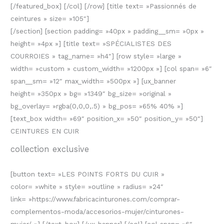
[/featured_box] [/col] [/row] [title text= »Passionnés de
ceintures » size= »105″]
[/section] [section padding= »40px » padding__sm= »0px »
height= »4px »] [title text= »SPÉCIALISTES DES
COURROIES » tag_name= »h4″] [row style= »large »
width= »custom » custom_width= »1200px »] [col span= »6″
span__sm= »12″ max_width= »500px »] [ux_banner
height= »350px » bg= »1349″ bg_size= »original »
bg_overlay= »rgba(0,0,0,.5) » bg_pos= »65% 40% »]
[text_box width= »69″ position_x= »50″ position_y= »50″]
CEINTURES EN CUIR
collection exclusive
[button text= »LES POINTS FORTS DU CUIR »
color= »white » style= »outline » radius= »24″
link= »https://www.fabricacinturones.com/comprar-
complementos-moda/accesorios-mujer/cinturones-