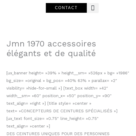
Aller
CONTACT
au
contenu
Près de nous
Jmn 1970 accessoires
élégants et de qualité
[ux_banner height= »39% » height__sm= »526px » bg= »1986″
bg_size= »original » bg_pos= »40% 63% » parallax= »2″
visibility= »hide-for-small »] [text_box width= »42″
width__sm= »60″ position_x= »50″ position_y= »90″
text_align= »right »] [title style= »center »
text= »CONCEPTEURS DE CEINTURES SPÉCIALISÉS »]
[ux_text font_size= »0.75″ line_height= »0.75″
text_align= »center »]
DES CEINTURES UNIQUES POUR DES PERSONNES