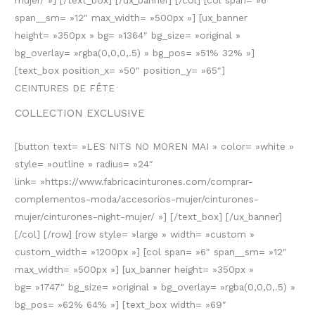
mujer/ »] [/text_box] [/ux_banner] [/col] [col span= »6″
span__sm= »12″ max_width= »500px »] [ux_banner
height= »350px » bg= »1364″ bg_size= »original »
bg_overlay= »rgba(0,0,0,.5) » bg_pos= »51% 32% »]
[text_box position_x= »50″ position_y= »65″]
CEINTURES DE FÊTE
COLLECTION EXCLUSIVE
[button text= »LES NITS NO MOREN MAI » color= »white »
style= »outline » radius= »24″
link= »https://www.fabricacinturones.com/comprar-
complementos-moda/accesorios-mujer/cinturones-
mujer/cinturones-night-mujer/ »] [/text_box] [/ux_banner]
[/col] [/row] [row style= »large » width= »custom »
custom_width= »1200px »] [col span= »6″ span__sm= »12″
max_width= »500px »] [ux_banner height= »350px »
bg= »1747″ bg_size= »original » bg_overlay= »rgba(0,0,0,.5) »
bg_pos= »62% 64% »] [text_box width= »69″