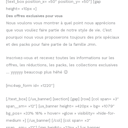
[text_box position_x= »50″ position_y= »50″] [gap
height= »10px »]
Des offres exclusives pour vous
Nous voulons vous montrer à quel point nous apprécions
que vous vouliez faire partie de notre style de vie. C’est
pourquoi nous vous proposerons toujours des prix spéciaux
et des packs pour faire partie de la famille Jmn.
Inscrivez-vous et recevez toutes les informations sur les
offres, les réductions, les packs, les collections exclusives
… yyyyyy beaucoup plus héhé 😉
[mc4wp_form id= »1220″]
[/text_box] [/ux_banner] [section] [gap] [row] [col span= »3″
span__sm= »12″] [ux_banner height= »420px » bg= »1079″
bg_pos= »33% 16% » hover= »glow » visibility= »hide-for-
medium »] [/ux_banner] [/col] [col span= »3″
span__sm= »12″] [gap height= »23px »] [ux_banner