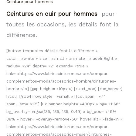
Ceinture pour hommes
Ceintures en cuir pour hommes
pour
toutes les occasions, les détails font la
différence.
[button text= »les détails font la différence »
color= »white » size= »small » animate= »fadeInRight »
radius= »24″ depth= »2″ expand= »true »
link= »https://www.fabricacinturones.com/comprar-
complementos-moda/accesorios-hombre/cinturones-
hombre/ »] [gap height= »10px »] [/text_box] [/ux_banner]
[/col] [/row] [row style= »small »] [col span= »7″
span__sm= »12″] [ux_banner height= »400px » bg= »1166″
bg_overlay= »rgba(135, 135, 135, 0.49) » bg_pos= »49%
36% » hover= »overlay-remove-50″ hover_alt= »fade-in »
link= »https://www.fabricacinturones.com/comprar-
complementos-moda/accesorios-mujer/cinturones-