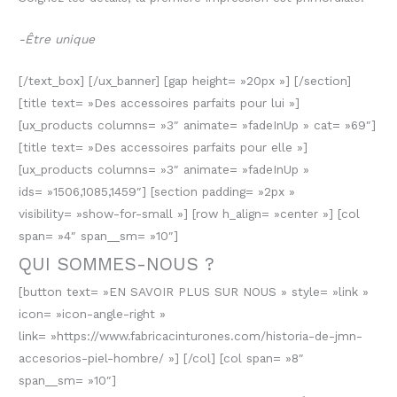
-Être unique
[/text_box] [/ux_banner] [gap height= »20px »] [/section]
[title text= »Des accessoires parfaits pour lui »]
[ux_products columns= »3″ animate= »fadeInUp » cat= »69″]
[title text= »Des accessoires parfaits pour elle »]
[ux_products columns= »3″ animate= »fadeInUp »
ids= »1506,1085,1459″] [section padding= »2px »
visibility= »show-for-small »] [row h_align= »center »] [col
span= »4″ span__sm= »10″]
QUI SOMMES-NOUS ?
[button text= »EN SAVOIR PLUS SUR NOUS » style= »link »
icon= »icon-angle-right »
link= »https://www.fabricacinturones.com/historia-de-jmn-
accesorios-piel-hombre/ »] [/col] [col span= »8″
span__sm= »10″]