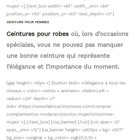
mujer/ »] [text_box width= »65″ width__sm= »84″
position_x= »50″ position_y= »50″ text_depth= »3″]
CEINTURE POUR FEMMES
Ceintures pour robes
où, lors d’occasions
spéciales, vous ne pouvez pas manquer
une bonne ceinture qui représente
l’élégance et l’importance du moment.
[gap height= »10px »] [button text= »l’élégance à tous les
niveaux » color= »white » animate= »fadeInLeft »
radius= »24″ depth= »1″
link= »https://www.fabricacinturones.com/comprar-
complementos-moda/accesorios-mujer/cinturones-
mujer/ »] [/text_box] [/ux_banner] [/col] [col span= »5″
span__sm= »12″] [ux_banner height= »400px » bg= »507″
bg_size= »original » bg_color= »rgb(0,0,0) »