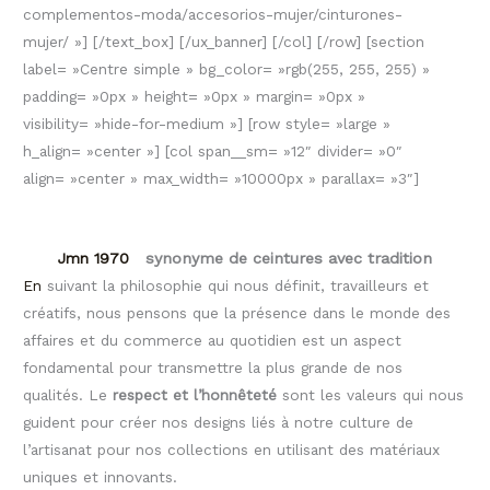
complementos-moda/accesorios-mujer/cinturones-
mujer/ »] [/text_box] [/ux_banner] [/col] [/row] [section
label= »Centre simple » bg_color= »rgb(255, 255, 255) »
padding= »0px » height= »0px » margin= »0px »
visibility= »hide-for-medium »] [row style= »large »
h_align= »center »] [col span__sm= »12″ divider= »0″
align= »center » max_width= »10000px » parallax= »3″]
Jmn 1970
synonyme de ceintures avec tradition
En
suivant la philosophie qui nous définit, travailleurs et
créatifs, nous pensons que la présence dans le monde des
affaires et du commerce au quotidien est un aspect
fondamental pour transmettre la plus grande de nos
qualités. Le
respect et l’honnêteté
sont les valeurs qui nous
guident pour créer nos designs liés à notre culture de
l’artisanat pour nos collections en utilisant des matériaux
uniques et innovants.