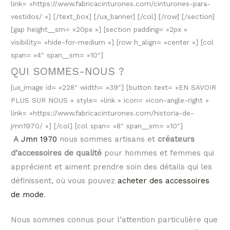
link= »https://www.fabricacinturones.com/cinturones-para-
vestidos/ »] [/text_box] [/ux_banner] [/col] [/row] [/section]
[gap height__sm= »20px »] [section padding= »2px »
visibility= »hide-for-medium »] [row h_align= »center »] [col
span= »4″ span__sm= »10″]
QUI SOMMES-NOUS ?
[ux_image id= »228″ width= »39″] [button text= »EN SAVOIR
PLUS SUR NOUS » style= »link » icon= »icon-angle-right »
link= »https://www.fabricacinturones.com/historia-de-
jmn1970/ »] [/col] [col span= »8″ span__sm= »10″]
A
Jmn 1970
nous sommes artisans et
créateurs
d’accessoires de qualité
pour hommes et femmes qui
apprécient et aiment prendre soin des détails qui les
définissent, où vous pouvez
acheter des accessoires
de mode
.
Nous sommes connus pour l’attention particulière que