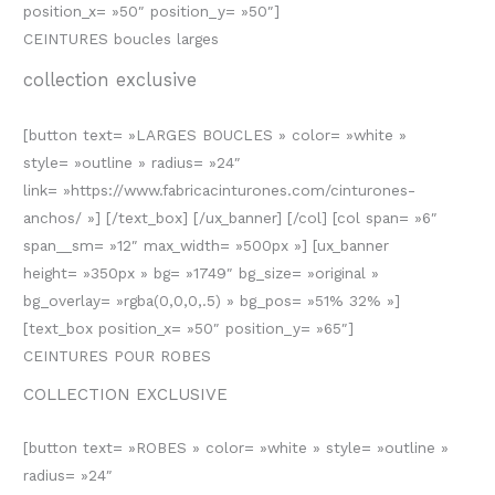
position_x= »50″ position_y= »50″]
CEINTURES boucles larges
collection exclusive
[button text= »LARGES BOUCLES » color= »white »
style= »outline » radius= »24″
link= »https://www.fabricacinturones.com/cinturones-
anchos/ »] [/text_box] [/ux_banner] [/col] [col span= »6″
span__sm= »12″ max_width= »500px »] [ux_banner
height= »350px » bg= »1749″ bg_size= »original »
bg_overlay= »rgba(0,0,0,.5) » bg_pos= »51% 32% »]
[text_box position_x= »50″ position_y= »65″]
CEINTURES POUR ROBES
COLLECTION EXCLUSIVE
[button text= »ROBES » color= »white » style= »outline »
radius= »24″