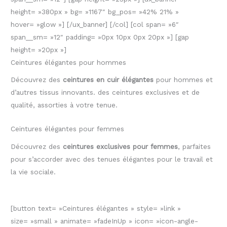
height= »380px » bg= »1167″ bg_pos= »42% 21% »
hover= »glow »] [/ux_banner] [/col] [col span= »6″
span__sm= »12″ padding= »0px 10px 0px 20px »] [gap
height= »20px »]
Ceintures élégantes pour hommes
Découvrez des
ceintures en cuir élégantes
pour hommes et
d’autres tissus innovants. des ceintures exclusives et de
qualité, assorties à votre tenue.
Ceintures élégantes pour femmes
Découvrez des
ceintures exclusives pour femmes
, parfaites
pour s’accorder avec des tenues élégantes pour le travail et
la vie sociale.
[button text= »Ceintures élégantes » style= »link »
size= »small » animate= »fadeInUp » icon= »icon-angle-