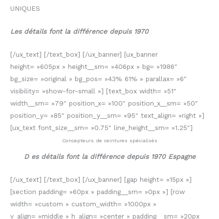
UNIQUES
Les détails font la différence depuis 1970
[/ux_text] [/text_box] [/ux_banner] [ux_banner
height= »605px » height__sm= »406px » bg= »1986″
bg_size= »original » bg_pos= »43% 61% » parallax= »6″
visibility= »show-for-small »] [text_box width= »51″
width__sm= »79″ position_x= »100″ position_x__sm= »50″
position_y= »85″ position_y__sm= »95″ text_align= »right »]
[ux_text font_size__sm= »0.75″ line_height__sm= »1.25″]
Concepteurs de ceintures spécialisés
D
es détails font la différence depuis 1970 Espagne
[/ux_text] [/text_box] [/ux_banner] [gap height= »15px »]
[section padding= »60px » padding__sm= »0px »] [row
width= »custom » custom_width= »1000px »
v_align= »middle » h_align= »center » padding__sm= »20px