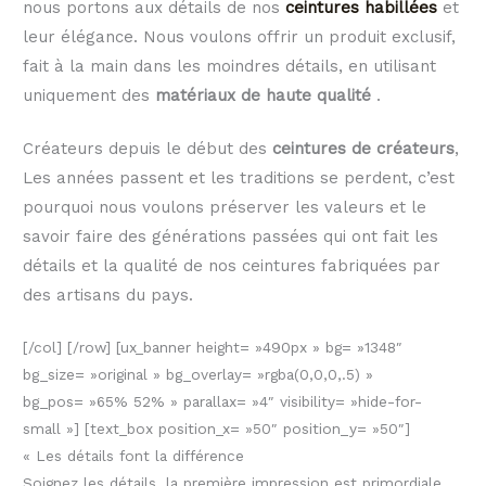
nous portons aux détails de nos
ceintures habillées
et
leur élégance.
Nous voulons offrir un produit exclusif,
fait à la main dans les moindres détails, en utilisant
uniquement des
matériaux de haute qualité
.
Créateurs depuis le début des
ceintures de créateurs
,
Les années passent et les traditions se perdent, c’est
pourquoi nous voulons préserver les valeurs et le
savoir faire des générations passées qui ont fait les
détails et la qualité de nos ceintures fabriquées par
des artisans du pays.
[/col] [/row] [ux_banner height= »490px » bg= »1348″
bg_size= »original » bg_overlay= »rgba(0,0,0,.5) »
bg_pos= »65% 52% » parallax= »4″ visibility= »hide-for-
small »] [text_box position_x= »50″ position_y= »50″]
« Les détails font la différence
Soignez les détails, la première impression est primordiale.