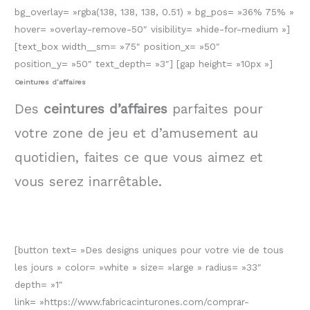
bg_overlay= »rgba(138, 138, 138, 0.51) » bg_pos= »36% 75% »
hover= »overlay-remove-50″ visibility= »hide-for-medium »]
[text_box width__sm= »75″ position_x= »50″
position_y= »50″ text_depth= »3″] [gap height= »10px »]
Ceintures d’affaires
Des
ceintures d’affaires
parfaites pour
votre zone de jeu et d’amusement au
quotidien, faites ce que vous aimez et
vous serez inarrêtable.
[button text= »Des designs uniques pour votre vie de tous
les jours » color= »white » size= »large » radius= »33″
depth= »1″
link= »https://www.fabricacinturones.com/comprar-