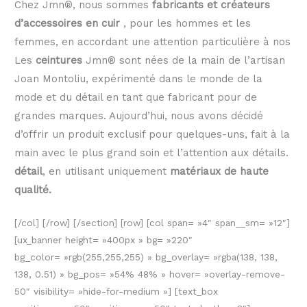
Chez Jmn®, nous sommes
fabricants et créateurs
d’accessoires en cuir
, pour les hommes et les
femmes, en accordant une attention particulière à nos
Les
ceintures
Jmn® sont nées de la main de l’artisan
Joan Montoliu, expérimenté dans le monde de la
mode et du détail en tant que fabricant pour de
grandes marques. Aujourd’hui, nous avons décidé
d’offrir un produit exclusif pour quelques-uns, fait à la
main avec le plus grand soin et l’attention aux détails.
détail
, en utilisant uniquement
matériaux de haute
qualité.
[/col] [/row] [/section] [row] [col span= »4″ span__sm= »12″]
[ux_banner height= »400px » bg= »220″
bg_color= »rgb(255,255,255) » bg_overlay= »rgba(138, 138,
138, 0.51) » bg_pos= »54% 48% » hover= »overlay-remove-
50″ visibility= »hide-for-medium »] [text_box