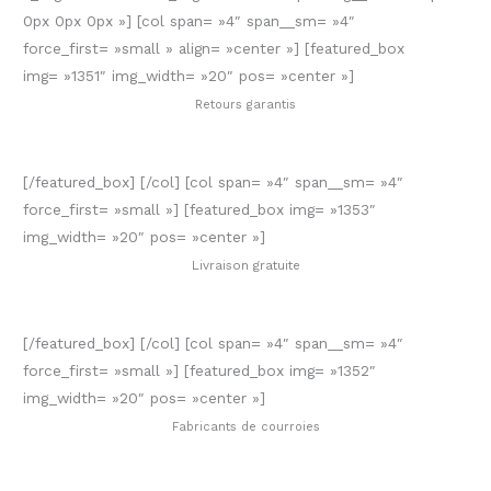
0px 0px 0px »] [col span= »4″ span__sm= »4″
force_first= »small » align= »center »] [featured_box
img= »1351″ img_width= »20″ pos= »center »]
Retours garantis
[/featured_box] [/col] [col span= »4″ span__sm= »4″
force_first= »small »] [featured_box img= »1353″
img_width= »20″ pos= »center »]
Livraison gratuite
[/featured_box] [/col] [col span= »4″ span__sm= »4″
force_first= »small »] [featured_box img= »1352″
img_width= »20″ pos= »center »]
Fabricants de courroies