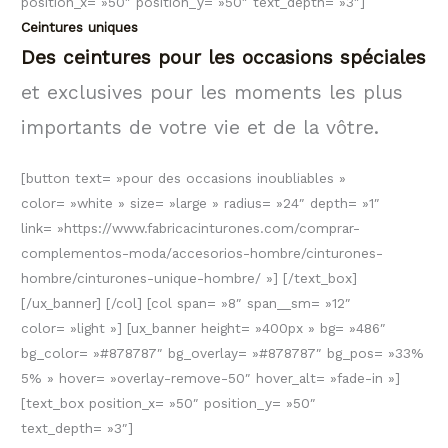
position_x= »50″ position_y= »50″ text_depth= »3″]
Ceintures uniques
Des ceintures pour les occasions spéciales
et exclusives pour les moments les plus
importants de votre vie et de la vôtre.
[button text= »pour des occasions inoubliables »
color= »white » size= »large » radius= »24″ depth= »1″
link= »https://www.fabricacinturones.com/comprar-
complementos-moda/accesorios-hombre/cinturones-
hombre/cinturones-unique-hombre/ »] [/text_box]
[/ux_banner] [/col] [col span= »8″ span__sm= »12″
color= »light »] [ux_banner height= »400px » bg= »486″
bg_color= »#878787″ bg_overlay= »#878787″ bg_pos= »33%
5% » hover= »overlay-remove-50″ hover_alt= »fade-in »]
[text_box position_x= »50″ position_y= »50″
text_depth= »3″]