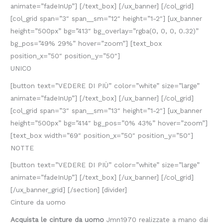
animate=”fadeInUp”] [/text_box] [/ux_banner] [/col_grid]
[col_grid span=”3″ span__sm=”12″ height=”1-2″] [ux_banner
height=”500px” bg=”413″ bg_overlay=”rgba(0, 0, 0, 0.32)”
bg_pos=”49% 29%” hover=”zoom”] [text_box
position_x=”50″ position_y=”50″]
UNICO
[button text=”VEDERE DI PIÙ” color=”white” size=”large”
animate=”fadeInUp”] [/text_box] [/ux_banner] [/col_grid]
[col_grid span=”3″ span__sm=”13″ height=”1-2″] [ux_banner
height=”500px” bg=”414″ bg_pos=”0% 43%” hover=”zoom”]
[text_box width=”69″ position_x=”50″ position_y=”50″]
NOTTE
[button text=”VEDERE DI PIÙ” color=”white” size=”large”
animate=”fadeInUp”] [/text_box] [/ux_banner] [/col_grid]
[/ux_banner_grid] [/section] [divider]
Cinture da uomo
Acquista le cinture da uomo
Jmn1970 realizzate a mano dai