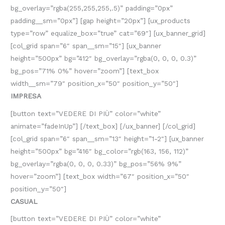
bg_overlay=”rgba(255,255,255,.5)” padding=”0px”
padding__sm=”0px”] [gap height=”20px”] [ux_products
type=”row” equalize_box=”true” cat=”69″] [ux_banner_grid]
[col_grid span=”6″ span__sm=”15″] [ux_banner
height=”500px” bg=”412″ bg_overlay=”rgba(0, 0, 0, 0.3)”
bg_pos=”71% 0%” hover=”zoom”] [text_box
width__sm=”79″ position_x=”50″ position_y=”50″]
IMPRESA
[button text=”VEDERE DI PIÙ” color=”white”
animate=”fadeInUp”] [/text_box] [/ux_banner] [/col_grid]
[col_grid span=”6″ span__sm=”13″ height=”1-2″] [ux_banner
height=”500px” bg=”416″ bg_color=”rgb(163, 156, 112)”
bg_overlay=”rgba(0, 0, 0, 0.33)” bg_pos=”56% 9%”
hover=”zoom”] [text_box width=”67″ position_x=”50″
position_y=”50″]
CASUAL
[button text=”VEDERE DI PIÙ” color=”white”