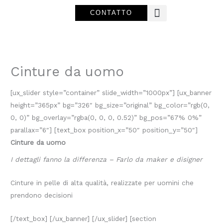
Vai
CONTATTO
al
contenuto
Cinture da uomo
[ux_slider style=”container” slide_width=”1000px”] [ux_banner
height=”365px” bg=”326″ bg_size=”original” bg_color=”rgb(0,
0, 0)” bg_overlay=”rgba(0, 0, 0, 0.52)” bg_pos=”67% 0%”
parallax=”6″] [text_box position_x=”50″ position_y=”50″]
Cinture da uomo
I dettagli fanno la differenza – Farlo da maker e disigner
Cinture in pelle di alta qualità, realizzate per uomini che
prendono decisioni
[/text_box] [/ux_banner] [/ux_slider] [section