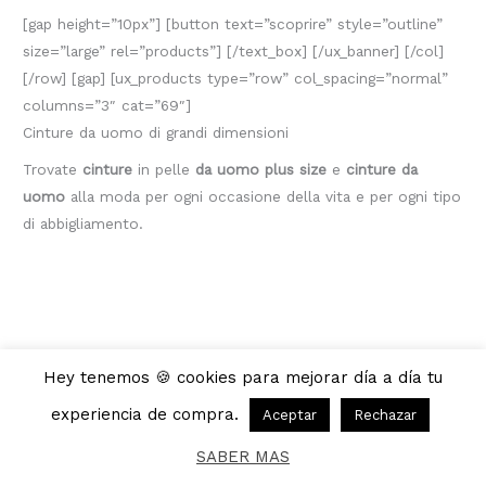
[gap height=”10px”] [button text=”scoprire” style=”outline”
size=”large” rel=”products”] [/text_box] [/ux_banner] [/col]
[/row] [gap] [ux_products type=”row” col_spacing=”normal”
columns=”3″ cat=”69″]
Cinture da uomo di grandi dimensioni
Trovate
cinture
in pelle
da uomo plus size
e
cinture da
uomo
alla moda per ogni occasione della vita e per ogni tipo
di abbigliamento.
Hey tenemos 🍪 cookies para mejorar día a día tu
Copyright © 2026 | Fabrica de cinturones |
Devoluciones
|
Políticas de privacidad
experiencia de compra.
Aceptar
Rechazar
Web creada por Visibilidadon.
SABER MAS