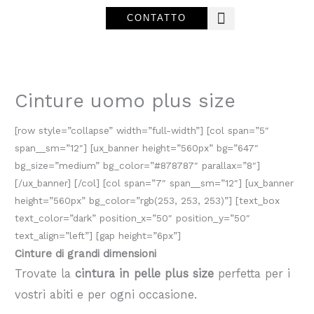
Vai
CONTATTO
al
contenuto
Cinture uomo plus size
[row style=”collapse” width=”full-width”] [col span=”5″
span__sm=”12″] [ux_banner height=”560px” bg=”647″
bg_size=”medium” bg_color=”#878787″ parallax=”8″]
[/ux_banner] [/col] [col span=”7″ span__sm=”12″] [ux_banner
height=”560px” bg_color=”rgb(253, 253, 253)”] [text_box
text_color=”dark” position_x=”50″ position_y=”50″
text_align=”left”] [gap height=”6px”]
Cinture di grandi dimensioni
Trovate la
cintura in pelle plus size
perfetta per i
vostri abiti e per ogni occasione.