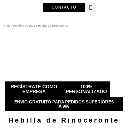
Ir
CONTACTO
al
contenido
Sobre Nosotros
Inicio
/
Hebillas Sueltas
/ Hebilla de Rinoceronte
REGÍSTRATE COMO
100%
EMPRESA
PERSONALIZADO
ENVIO GRATUITO PARA PEDIDOS SUPERIORES
A 90€
Hebilla de Rinoceronte