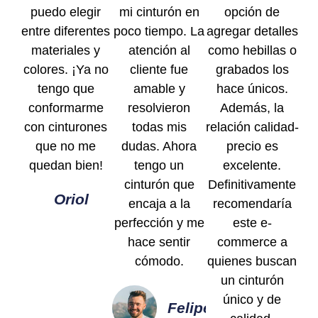
puedo elegir
mi cinturón en
opción de
entre diferentes
poco tiempo. La
agregar detalles
materiales y
atención al
como hebillas o
colores. ¡Ya no
cliente fue
grabados los
tengo que
amable y
hace únicos.
conformarme
resolvieron
Además, la
con cinturones
todas mis
relación calidad-
que no me
dudas. Ahora
precio es
quedan bien!
tengo un
excelente.
cinturón que
Definitivamente
Oriol
encaja a la
recomendaría
perfección y me
este e-
hace sentir
commerce a
cómodo.
quienes buscan
un cinturón
único y de
Felipe