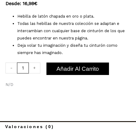
Desde:
16,98
€
Hebilla de latón chapada en oro o plata.
Todas las hebillas de nuestra colección se adaptan e
intercambian con cualquier base de cinturón de los que
puedes encontrar en nuestra página.
Deja volar tu imaginación y diseña tu cinturón como
siempre has imaginado.
Hebilla
-
+
Añadir Al Carrito
de
Rinoceronte
N/D
cantidad
Valoraciones (0)