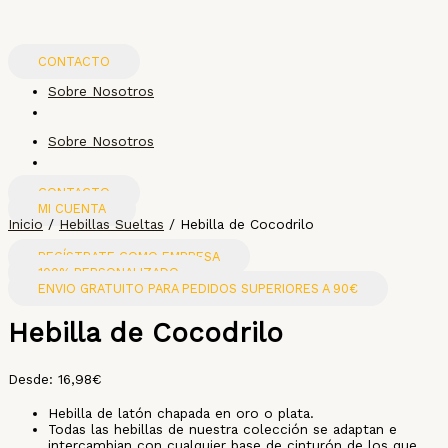
Ir
Hebilla
al
de
contenido
Cocodrilo
cantidad
CONTACTO
Sobre Nosotros
Sobre Nosotros
CONTACTO
MI CUENTA
Inicio
/
Hebillas Sueltas
/ Hebilla de Cocodrilo
REGÍSTRATE COMO EMPRESA
100% PERSONALIZADO
ENVIO GRATUITO PARA PEDIDOS SUPERIORES A 90€
Hebilla de Cocodrilo
Desde:
16,98
€
Hebilla de latón chapada en oro o plata.
Todas las hebillas de nuestra colección se adaptan e
intercambian con cualquier base de cinturón de los que