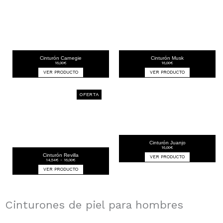
Cinturón Carnegie
Cinturón Musk
16,00
€
16,00
€
VER PRODUCTO
VER PRODUCTO
OFERTA
Cinturón Juanjo
16,00
€
Cinturón Revilla
VER PRODUCTO
Rango
14,54
€
-
16,00
€
de
precios:
VER PRODUCTO
desde
14,54€
hasta
16,00€
Cinturones de piel para hombres