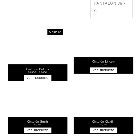
PANTALÓN 38 -
S
OFERTA
Cinturón Lincoln
14,00
€
Cinturón Boluda
VER PRODUCTO
Rango
20,30
€
-
29,00
€
de
precios:
VER PRODUCTO
desde
20,30€
hasta
29,00€
Cinturón Smith
Cinturón Cialdini
14,00
€
14,00
€
VER PRODUCTO
VER PRODUCTO