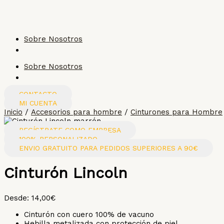
Ir
Cinturón
al
Lincoln
contenido
cantidad
Sobre Nosotros
Sobre Nosotros
CONTACTO
MI CUENTA
Inicio
/
Accesorios para hombre
/
Cinturones para Hombre
REGÍSTRATE COMO EMPRESA
100% PERSONALIZADO
ENVIO GRATUITO PARA PEDIDOS SUPERIORES A 90€
Cinturón Lincoln
Desde:
14,00
€
Cinturón con cuero 100% de vacuno
Hebilla metalizada con protección de piel