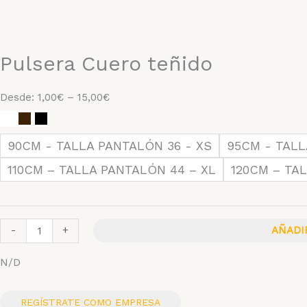
Pulsera Cuero teñido
Rango
Desde:
1,00
€
–
15,00
€
Pulsera
de
Cuero
precios:
90CM - TALLA PANTALÓN 36 - XS
95CM - TALL
teñido
desde
110CM – TALLA PANTALÓN 44 – XL
120CM – TA
cantidad
1,00€
hasta
15,00€
AÑADI
-
+
N/D
REGÍSTRATE COMO EMPRESA