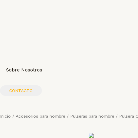
Ir
al
contenido
Sobre Nosotros
CONTACTO
Inicio
/
Accesorios para hombre
/
Pulseras para hombre
/ Pulsera 