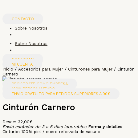
Ir
Cinturón
al
Carnero
contenido
cantidad
CONTACTO
Sobre Nosotros
Sobre Nosotros
CONTACTO
MI CUENTA
Inicio
/
Accesorios para Mujer
/
Cinturones para Mujer
/ Cinturón
Carnero
REGÍSTRATE COMO EMPRESA
100% PERSONALIZADO
ENVIO GRATUITO PARA PEDIDOS SUPERIORES A 90€
Cinturón Carnero
Desde:
32,00
€
Envió estándar de 3 a 6 días
laborables
Forma y detalles
Cinturón 100% piel / cuero reforzada de vacuno