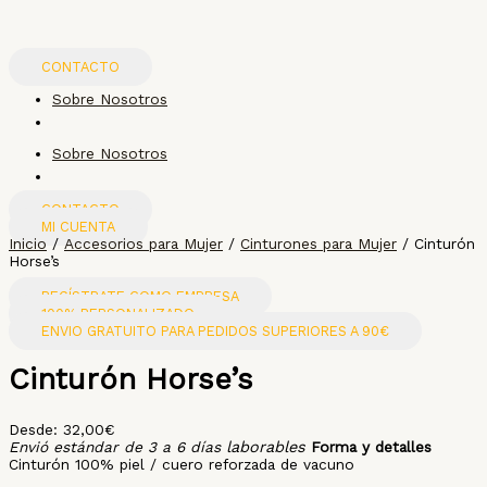
Ir
Cinturón
al
Horse's
contenido
cantidad
CONTACTO
Sobre Nosotros
Sobre Nosotros
CONTACTO
MI CUENTA
Inicio
/
Accesorios para Mujer
/
Cinturones para Mujer
/ Cinturón
Horse’s
REGÍSTRATE COMO EMPRESA
100% PERSONALIZADO
ENVIO GRATUITO PARA PEDIDOS SUPERIORES A 90€
Cinturón Horse’s
Desde:
32,00
€
Envió estándar de 3 a 6 días
laborables
Forma y detalles
Cinturón 100% piel / cuero reforzada de vacuno