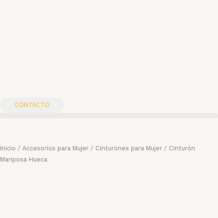
Ir
al
contenido
CONTACTO
Inicio
/
Accesorios para Mujer
/
Cinturones para Mujer
/ Cinturón
Mariposa Hueca